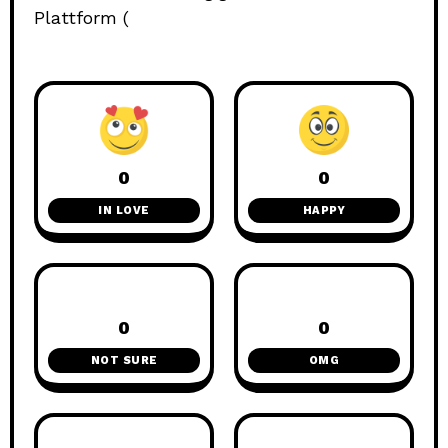
Plattform (
0
0
IN LOVE
HAPPY
0
0
NOT SURE
OMG